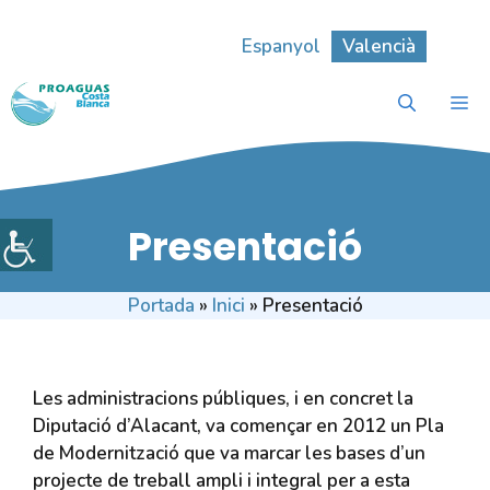
Vés
al
Espanyol
Valencià
contingut
M
Presentació
Portada
»
Inici
»
Presentació
Les administracions públiques, i en concret la
Diputació d’Alacant, va començar en 2012 un Pla
de Modernització que va marcar les bases d’un
projecte de treball ampli i integral per a esta